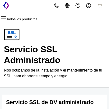
Todos los productos
Todos los productos
Todos los productos
Todos los productos
Dominios
Hosting
Seguridad
Registro de dominio
cPanel
SSL
Servicio SSL
Registro por volumen
Web Hosting Plus
Servicio SSL administrado
Administrado
Transferencia de dominios
VPS
Seguridad del sitio web
Nos ocupamos de la instalación y el mantenimiento de tu
Transferencias masivas
Copia de seguridad del sitio web
SSL, para ahorrarte tiempo y energía.
Servicio SSL de DV administrado